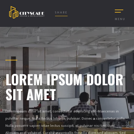
SHARE
MENU
LOREM IPSUM DOLOR
SIT AMET
Lorem ipsum dolor sit amet, consectetur adipiscing elit. Maecenas in
pulvinar neque. Nulla finibus lobortis pulvinar. Donec a consectetur nulla.
Nulla posuere sapien vitae lectus suscipit, et pulvinar nisi tincidunt.
Aliquam erat volutpat. Curabitur convallis fringilla diam sed aliquam. Sed