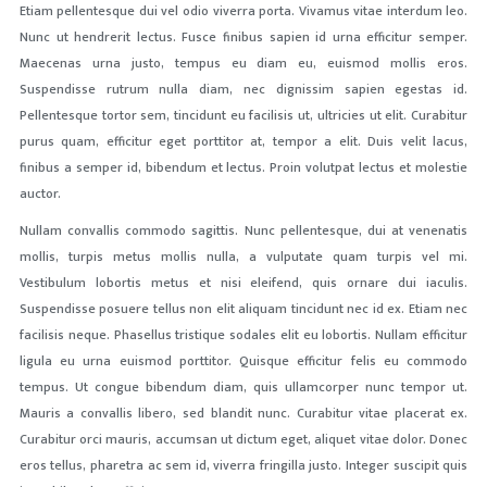
Etiam pellentesque dui vel odio viverra porta. Vivamus vitae interdum leo.
Nunc ut hendrerit lectus. Fusce finibus sapien id urna efficitur semper.
Maecenas urna justo, tempus eu diam eu, euismod mollis eros.
Suspendisse rutrum nulla diam, nec dignissim sapien egestas id.
Pellentesque tortor sem, tincidunt eu facilisis ut, ultricies ut elit. Curabitur
purus quam, efficitur eget porttitor at, tempor a elit. Duis velit lacus,
finibus a semper id, bibendum et lectus. Proin volutpat lectus et molestie
auctor.
Nullam convallis commodo sagittis. Nunc pellentesque, dui at venenatis
mollis, turpis metus mollis nulla, a vulputate quam turpis vel mi.
Vestibulum lobortis metus et nisi eleifend, quis ornare dui iaculis.
Suspendisse posuere tellus non elit aliquam tincidunt nec id ex. Etiam nec
facilisis neque. Phasellus tristique sodales elit eu lobortis. Nullam efficitur
ligula eu urna euismod porttitor. Quisque efficitur felis eu commodo
tempus. Ut congue bibendum diam, quis ullamcorper nunc tempor ut.
Mauris a convallis libero, sed blandit nunc. Curabitur vitae placerat ex.
Curabitur orci mauris, accumsan ut dictum eget, aliquet vitae dolor. Donec
eros tellus, pharetra ac sem id, viverra fringilla justo. Integer suscipit quis