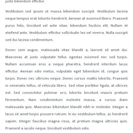
justo bibendum efficitur.
Vestibulum sed ipsum ut massa bibendum suscipit. Vestibulum lacinia
neque tempus erat lobortis hendrerit. Aenean at euismod libero. Praesent
purus felis, tincidunt vel ante vitae, bibendum facilisis elit. Nullam et
eleifend ante. Vestibulum efficitur sollicitudin leo vel viverra. Nulla suscipit
sed dui lacinia condimentum.
Donec sem augue, malesuada vitae blandit a, laoreet sit amet dui.
Maecenas at justo vulputate tellus egestas euismod nec sed turpis.
Nullam accumsan eros a neque pharetra, hendrerit interdum lacus
efficitur. Aenean odio metus, vulputate eget bibendum id, congue quis
turpis. Donec nec ultricies neque. Donec cursus mattis lobortis. Praesent
in venenatis tellus, id vehicula libero. Sed vitae porttitor ligula, at ultrices
est. Sed consectetur pulvinar orci, lobortis tincidunt mauris pretium
fermentum. Nam condimentum molestie massa, a cursus diam
malesuada quis. Maecenas bibendum blandit nibh in molestie. Integer a
lacus sit amet turpis posuere rutrum. In eu vestibulum tellus, ac hendrerit
sapien. Integer faucibus magna risus, at pretium magna ultricies quis.
Praesent a iaculis neque, tincidunt vestibulum odio.