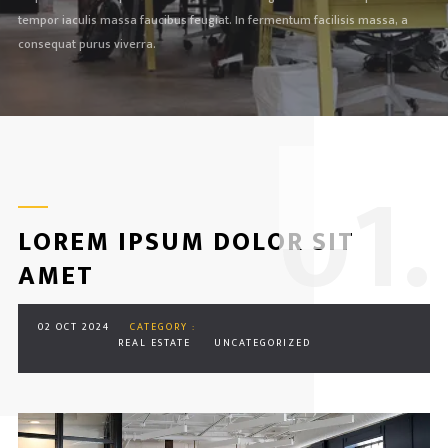
tempor iaculis massa faucibus feugiat. In fermentum facilisis massa, a
consequat purus viverra.
0
1.
LOREM IPSUM DOLOR SIT
AMET
02 OCT 2024
CATEGORY :
REAL ESTATE
UNCATEGORIZED